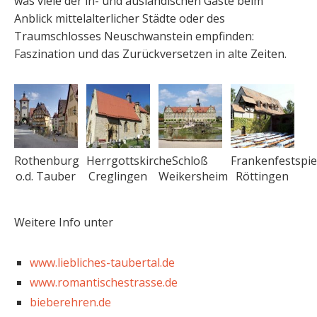
was viele der in- und ausländischen Gäste beim
Anblick mittelalterlicher Städte oder des
Traumschlosses Neuschwanstein empfinden:
Faszination und das Zurückversetzen in alte Zeiten.
Rothenburg
Herrgottskirche
Schloß
Frankenfestspie
o.d. Tauber
Creglingen
Weikersheim
Röttingen
Weitere Info unter
www.liebliches-taubertal.de
www.romantischestrasse.de
bieberehren.de